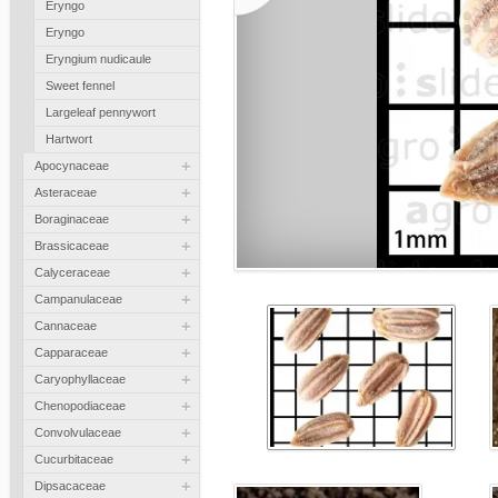
Eryngo
Eryngo
Eryngium nudicaule
Sweet fennel
Largeleaf pennywort
Hartwort
+
Apocynaceae
+
Asteraceae
+
Boraginaceae
+
Brassicaceae
+
Calyceraceae
+
Campanulaceae
+
Cannaceae
+
Capparaceae
+
Caryophyllaceae
+
Chenopodiaceae
+
Convolvulaceae
+
Cucurbitaceae
+
Dipsacaceae