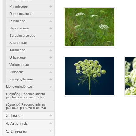
+
Primulaceae
+
Ranunculaceae
+
Rubiaceae
+
Sapindaceae
+
Scrophulariaceae
+
Solanaceae
+
Talinaceae
+
Urticaceae
+
Verbenaceae
+
Violaceae
+
Zygophyllaceae
+
Monocotiledóneas
(Español) Reconocimiento
plántulas otoño-invernales
(Español) Reconocimiento
plántulas primavero-estival
+
3. Insects
+
4. Arachnids
+
5. Diseases