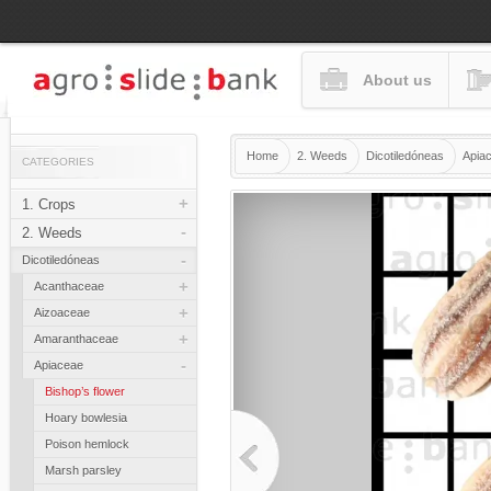
About us
Home
2. Weeds
Dicotiledóneas
Apia
CATEGORIES
+
1. Crops
-
2. Weeds
-
Dicotiledóneas
+
Acanthaceae
+
Aizoaceae
+
Amaranthaceae
-
Apiaceae
Bishop’s flower
Hoary bowlesia
Poison hemlock
Marsh parsley