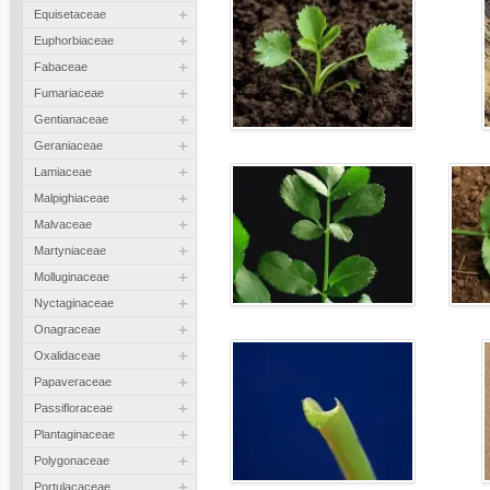
+
Equisetaceae
+
Euphorbiaceae
+
Fabaceae
+
Fumariaceae
+
Gentianaceae
+
Geraniaceae
+
Lamiaceae
+
Malpighiaceae
+
Malvaceae
+
Martyniaceae
+
Molluginaceae
+
Nyctaginaceae
+
Onagraceae
+
Oxalidaceae
+
Papaveraceae
+
Passifloraceae
+
Plantaginaceae
+
Polygonaceae
+
Portulacaceae