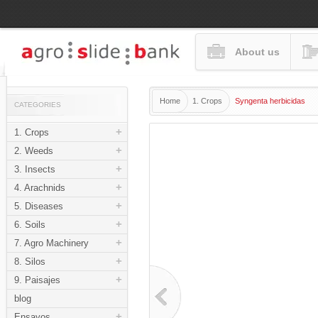
About us
Home
1. Crops
Syngenta herbicidas
CATEGORIES
+
1. Crops
+
2. Weeds
+
3. Insects
+
4. Arachnids
+
5. Diseases
+
6. Soils
+
7. Agro Machinery
+
8. Silos
+
9. Paisajes
blog
+
Ensayos